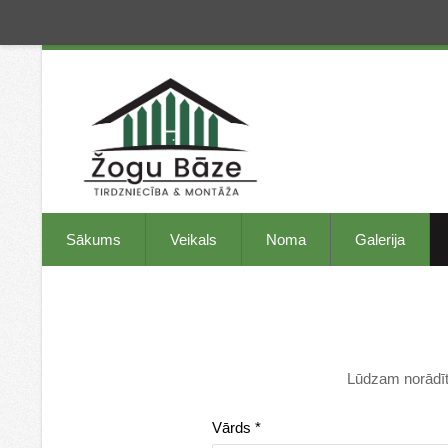
Sākums
Veikals
Noma
Galerija
Lūdzam norādīt 
Vārds
*