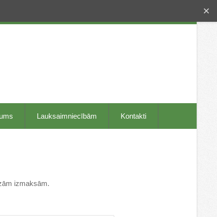
×
mums
Lauksaimniecībām
Kontakti
ecīzām izmaksām.