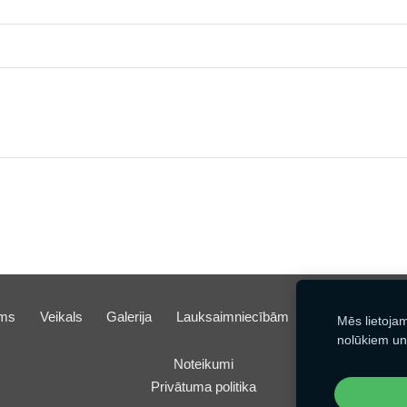
ms
Veikals
Galerija
Lauksaimniecībām
Kontakti
Sīk
Mēs lietoja
nolūkiem un
Noteikumi
Privātuma politika