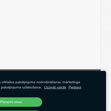
datnes
m sīkfailus pakalpojuma nodrošināšanai, mārketinga
 pakalpojuma uzlabošanai.
Uzzināt vairāk
Pielāgot
Pieņemt visus