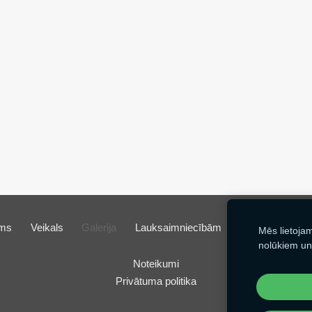
ms
Veikals
Galerija
Lauksaimniecībām
Kontakti
Sīk
Mēs lietoja
nolūkiem un
Noteikumi
Privātuma politika