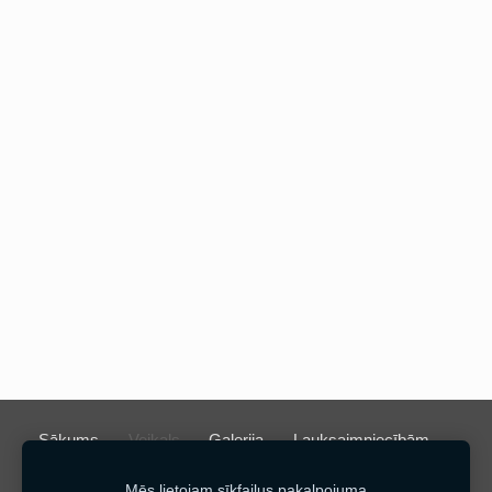
Sākums
Veikals
Galerija
Lauksaimniecībām
Kontakti
Sīkdatnes
Mēs lietojam sīkfailus pakalpojuma