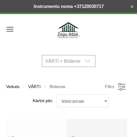
×
Instrumentu noma +37120030717
VĀRTI > Bīdāmie
Veikals
VĀRTI
Bīdāmie
Filtrs
Kārtot pēc