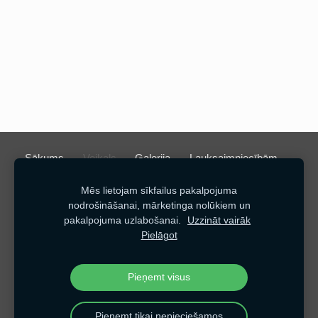
Sākums
Veikals
Galerija
Lauksaimniecībām
Kontakti
Sīkdatnes
Mēs lietojam sīkfailus pakalpojuma
nodrošināšanai, mārketinga nolūkiem un
Noteikumi
pakalpojuma uzlabošanai.
Uzzināt vairāk
Privātuma politika
Pielāgot
Visas tiesības aizsargātas. www.zogubaze.lv
Pieņemt visus
Lapu veidoja: Juris Jēgermanis
Pieņemt tikai nepieciešamos