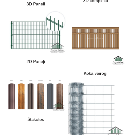
3D komplekti
3D Paneļi
2D Paneļi
Koka vairogi
Štaketes