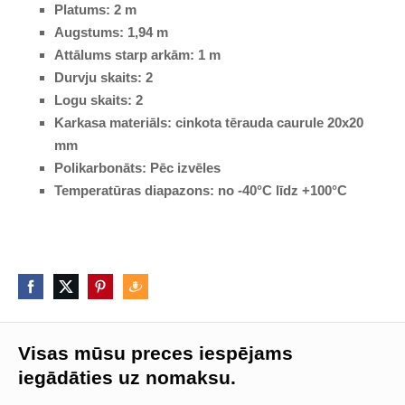
Platums:
2 m
Augstums:
1,94 m
Attālums starp arkām:
1 m
Durvju skaits:
2
Logu skaits:
2
Karkasa materiāls:
cinkota tērauda caurule 20x20
mm
P
olikarbonāts: Pēc izvēles
Temperatūras diapazons:
no -40°C līdz +100°C
Visas mūsu preces iespējams
iegādāties uz nomaksu.