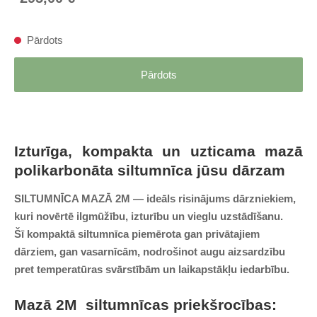
Pārdots
Pārdots
Izturīga, kompakta un uzticama mazā
polikarbonāta siltumnīca jūsu dārzam
SILTUMNĪCA MAZĀ 2M
— ideāls risinājums dārzniekiem,
kuri novērtē ilgmūžību, izturību un vieglu uzstādīšanu.
Šī
kompaktā siltumnīca
piemērota gan privātajiem
dārziem, gan vasarnīcām, nodrošinot
augu aizsardzību
pret temperatūras svārstībām un laikapstākļu iedarbību.
Mazā 2M siltumnīcas priekšrocības: