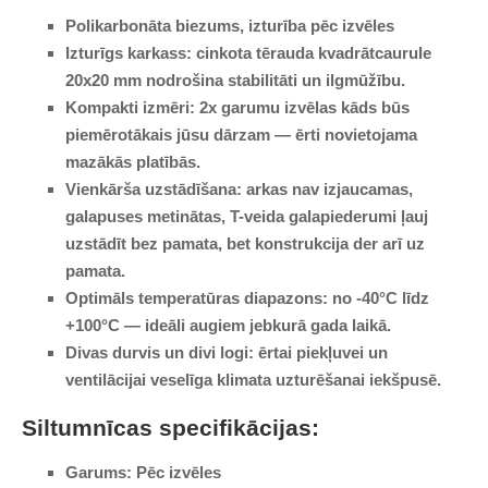
Polikarbonāta biezums, izturība pēc izvēles
Izturīgs karkass:
cinkota tērauda kvadrātcaurule
20x20 mm nodrošina stabilitāti un ilgmūžību.
Kompakti izmēri:
2x garumu izvēlas kāds būs
piemērotākais jūsu dārzam — ērti novietojama
mazākās platībās.
Vienkārša uzstādīšana:
arkas nav izjaucamas,
galapuses metinātas, T-veida galapiederumi ļauj
uzstādīt bez pamata, bet konstrukcija der arī uz
pamata.
Optimāls temperatūras diapazons:
no -40°C līdz
+100°C — ideāli augiem jebkurā gada laikā.
Divas durvis un divi logi:
ērtai piekļuvei un
ventilācijai veselīga klimata uzturēšanai iekšpusē.
Siltumnīcas specifikācijas:
Garums:
Pēc izvēles