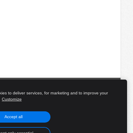
datnes
es to deliver services, for marketing and to improve your
.
Customize
Accept all