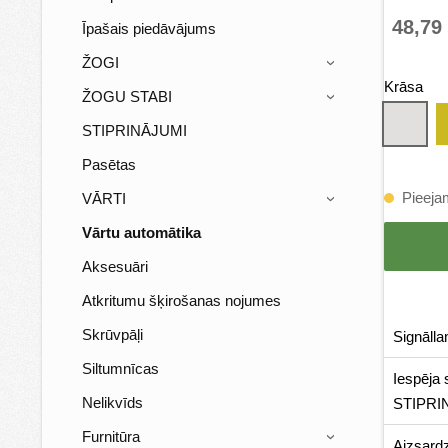
48,79
Īpašais piedāvājums
ŽOGI
›
Krāsa
ŽOGU STABI
›
STIPRINĀJUMI
Pasētas
Pieeja
VĀRTI
›
Vārtu automātika
Aksesuāri
Atkritumu šķirošanas nojumes
Skrūvpāļi
Signāll
Siltumnīcas
Iespēja 
Nelikvīds
STIPR
Furnitūra
›
Aizsardz