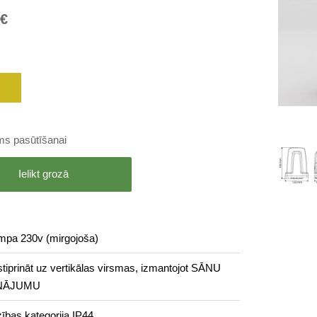
 €
ms pasūtīšanai
Ielikt grozā
ampa 230v (mirgojoša)
stiprināt uz vertikālas virsmas, izmantojot SĀNU
INĀJUMU
ības kategorija IP44