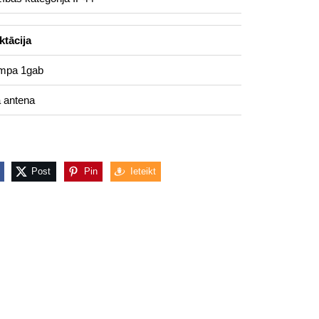
tācija
ampa 1gab
a antena
Post
Pin
Ieteikt