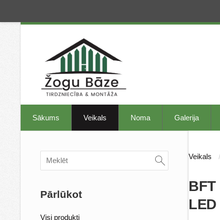
Sākums
Veikals
Noma
Galerija
Veikals
BFT 
Pārlūkot
LED 
Visi produkti