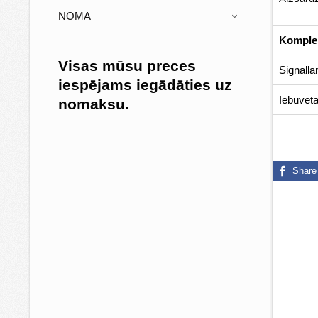
NOMA
›
Komplek
Visas mūsu preces
Signāll
iespējams iegādāties uz
Iebūvēt
nomaksu.
Share