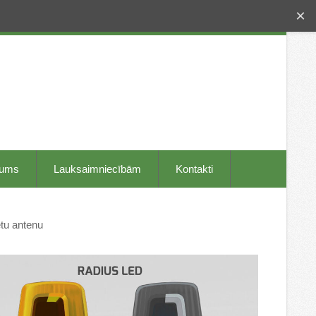
×
mums
Lauksaimniecībām
Kontakti
tu antenu